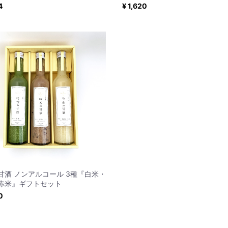
4
¥ 1,620
甘酒 ノンアルコール 3種『白米・
赤米』ギフトセット
0