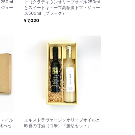
50ml
ト（クラディウンオリーブオイル250ml
トジュー
とスイートキューブ高糖度トマトジュー
ス500ml（ブラック）
¥ 7,020
・マイル
エキストラヴァージンオリーブオイルと
比べセ
吟香の甘酒（白米）『腸活セット』