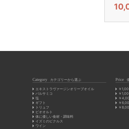
10
Category
カテゴリーから選ぶ
Price
エキストラヴァージンオリーブオイル
￥1,0
バルサミコ
￥1,0
塩
￥4,0
ギフト
￥6,0
トリュフ
￥8,0
ビオオルト
体に優しい食材・調味料
イズミのピクルス
ワイン