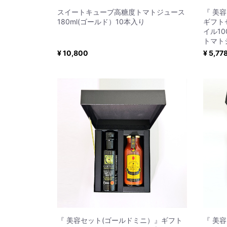
スイートキューブ高糖度トマトジュース
『 美
180ml(ゴールド）10本入り
ギフト
イル1
トマト
¥ 10,800
¥ 5,77
『 美容セット(ゴールドミニ）』ギフト
『 美