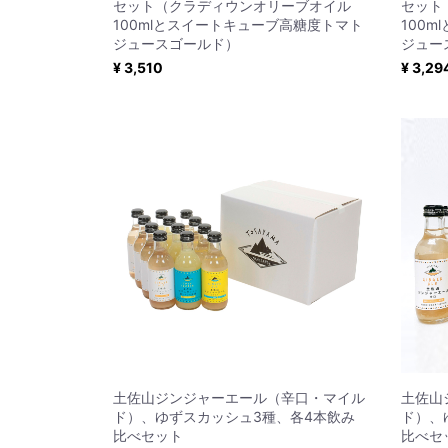
セット（クラディウンオリーブオイル
セット
100mlとスイートキューブ高糖度トマト
100
ジュースゴールド）
ジュー
¥ 3,510
¥ 3,29
土佐山ジンジャーエール（辛口・マイル
土佐山
ド）、ゆずスカッシュ3種、各4本飲み
ド）、
比べセット
比べセ