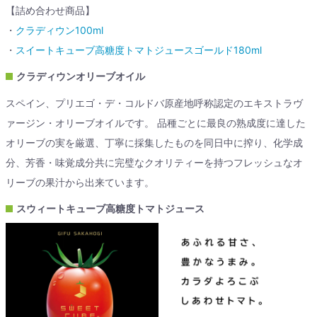
【詰め合わせ商品】
・
クラディウン100ml
・
スイートキューブ高糖度トマトジュースゴールド180ml
クラディウンオリーブオイル
スペイン、プリエゴ・デ・コルドバ原産地呼称認定のエキストラヴ
ァージン・オリーブオイルです。 品種ごとに最良の熟成度に達した
オリーブの実を厳選、丁寧に採集したものを同日中に搾り、化学成
分、芳香・味覚成分共に完璧なクオリティーを持つフレッシュなオ
リーブの果汁から出来ています。
スウィートキューブ高糖度トマトジュース