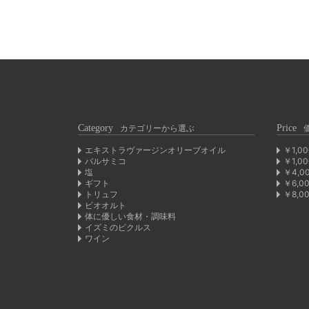
Category
カテゴリーから選ぶ
Price
エキストラヴァージンオリーブオイル
￥1,0
バルサミコ
￥1,0
塩
￥4,0
ギフト
￥6,0
トリュフ
￥8,0
ビオオルト
体に優しい食材・調味料
イズミのピクルス
ワイン