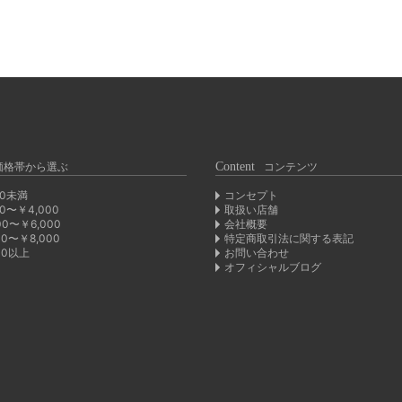
価格帯から選ぶ
Content
コンテンツ
00未満
コンセプト
00〜￥4,000
取扱い店舗
00〜￥6,000
会社概要
00〜￥8,000
特定商取引法に関する表記
00以上
お問い合わせ
オフィシャルブログ