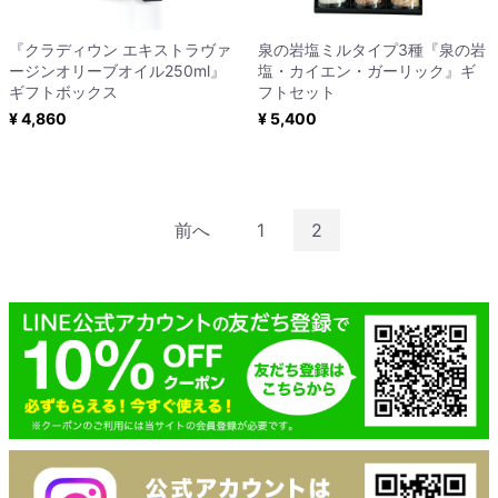
『クラディウン エキストラヴァ
泉の岩塩ミルタイプ3種『泉の岩
ージンオリーブオイル250ml』
塩・カイエン・ガーリック』ギ
ギフトボックス
フトセット
¥ 4,860
¥ 5,400
前へ
1
2