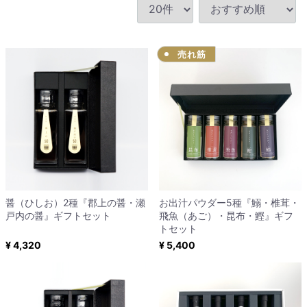
売れ筋
醤（ひしお）2種『郡上の醤・瀬
お出汁パウダー5種『鰯・椎茸・
戸内の醤』ギフトセット
飛魚（あご）・昆布・鰹』ギフ
トセット
¥ 4,320
¥ 5,400