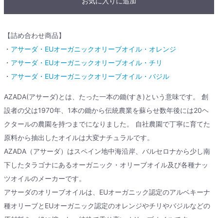
お気に入りに追加
【詰め合わせ商品】
・
アサーダ・EUオーガニックオリーブオイル・オレンジ
・
アサーダ・EUオーガニックオリーブオイル・チリ
・
アサーダ・EUオーガニックオリーブオイル・バジル
AZADA(アサーダ)とは、たった一本の鋤(すき)という意味です。 創
設者の父は1970年、1本の鋤から伝統農業を蘇らせ数年後には20ヘ
クタールの農園を持つまでになりました。 自社農園で丁寧に育てた
原料から抽出したオイルは大変ナチュラルです。
AZADA（アサーダ）はスペイン地中海沿岸、バルセロナから少し南
下したタラゴナにあるオーガニック・オリーブオイル及び各種ナッ
ツオイルのメーカーです。
アサーダのオリーブオイルは、EUオーガニック認定のアルベキーナ
種オリーブとEUオーガニック認定のオレンジやチリやバジルなどの